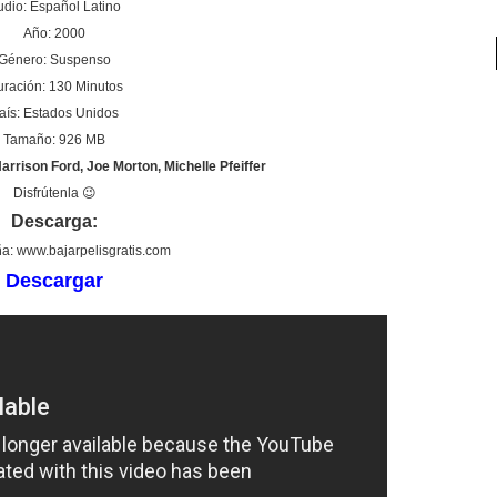
udio: Español Latino
Año: 2000
Género: Suspenso
ración: 130 Minutos
aís: Estados Unidos
Tamaño: 926 MB
arrison Ford, Joe Morton, Michelle Pfeiffer
Disfrútenla 😉
Descarga:
a: www.bajarpelisgratis.com
Descargar