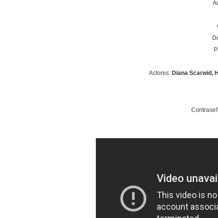
A
Du
P
Actores:
Diana Scarwid, H
Contraseñ