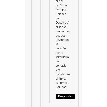
clic al
botón de
“Mostrar
Enlaces
de
Descarga”
si tienes
problemas,
puedes
enviarnos
la
petición
por el
formulario
de
contacto
y te
mandamos
el link a
tu correo.
Saludos
Responder