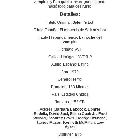
vampiros y Ben quiere investigar de donde
nació todo para destruirlo.
Detalles:
Título Original:
Salem’s Lot
Título España
: El misterio de Salem’s Lot
Título Hispanoamérica:
La noche del
vampiro
Formato: AVI
Calidad Imágen: DVDRIP
Audio: Español Latino
Año: 1979
Género: Terror
Duración: 183 Minutos
País: Estados Unidos
Tamaño: 1.52 GB
Actores:
Barbara Babcock, Bonnie
Bedelia, David Soul, Elisha Cook Jr., Fred
Willard, Geoffrey Lewis, George Dzundza,
James Mason, Kenneth McMillan, Lew
Ayres
Disfrútenla 😉