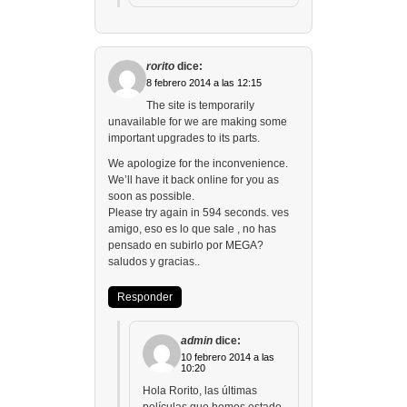
rorito
dice:
8 febrero 2014 a las 12:15
The site is temporarily
unavailable for we are making some
important upgrades to its parts.
We apologize for the inconvenience.
We’ll have it back online for you as
soon as possible.
Please try again in 594 seconds. ves
amigo, eso es lo que sale , no has
pensado en subirlo por MEGA?
saludos y gracias..
Responder
admin
dice:
10 febrero 2014 a las
10:20
Hola Rorito, las últimas