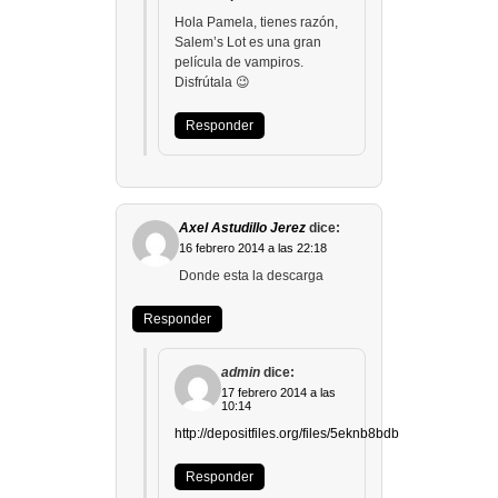
Hola Pamela, tienes razón,
Salem’s Lot es una gran
película de vampiros.
Disfrútala 😉
Responder
Axel Astudillo Jerez
dice:
16 febrero 2014 a las 22:18
Donde esta la descarga
Responder
admin
dice:
17 febrero 2014 a las
10:14
http://depositfiles.org/files/5eknb8bdb
Responder