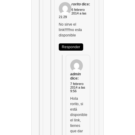
rorito
dice:
6 febrero
2014 a las
21:29
No sirve el
link!!!!!!no esta
disponible
Responder
admin
dice:
7 febrero
2014 a las
9:56
Hola
rorito, si
está
disponible
el link,
tienes
que dar