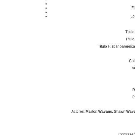
El
Lo
Título
Títul
Título Hispanoaméric
Cal
A
D
P
Actores:
Marlon Wayans, Shawn Wayas,
Contraseñ