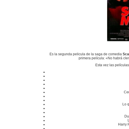
Es la segunda pelicula de la saga de comedia
Sca
primera película: «No habrá cl
Esta vez las película
Ce
Lo 
Du
Harry P