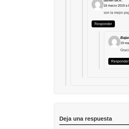
daniel
dice:
16 marzo 2019 a l
son la mejor pa
Responder
Bajar
19 ma
Graci
Responder
Deja una respuesta