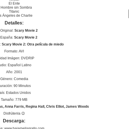
El Ente
 Hombre sin Sombra
Titanic
s Ángeles de Charlie
Detalles:
 Original:
Scary Movie 2
o España:
Scary Movie 2
a:
Scary Movie 2: Otra película de miedo
Formato: AVI
idad Imágen: DVDRIP
udio: Español Latino
Año: 2001
Género: Comedia
uración: 90 Minutos
aís: Estados Unidos
Tamaño: 779 MB
 Anna Farris, Regina Hall, Chris Elliot, James Woods
Disfrútenla 😉
Descarga:
a: www.bajarpelisgratis.com