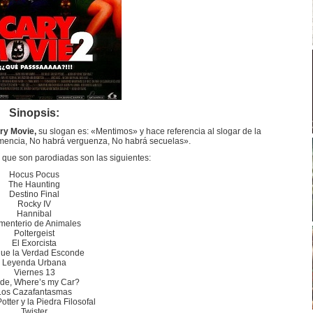
Sinopsis:
ry Movie,
su slogan es: «Mentimos» y hace referencia al slogar de la
emencia, No habrá verguenza, No habrá secuelas».
s que son parodiadas son las siguientes:
Hocus Pocus
The Haunting
Destino Final
Rocky IV
Hannibal
menterio de Animales
Poltergeist
El Exorcista
que la Verdad Esconde
Leyenda Urbana
Viernes 13
de, Where’s my Car?
Los Cazafantasmas
otter y la Piedra Filosofal
Twister