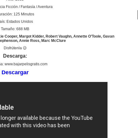
ia Ficción / Fantasía / Aventura
ración: 125 Minutos
aís: Estados Unidos
Tamaño: 688 MB
ie Cooper, Margot Kidder, Robert Vaughn, Annette O’Toole, Gavan
Stephenson, Annie Ross, Marc McClure
Disfrútenla 😉
Descarga:
a: www.bajarpelisgratis.com
Descargar