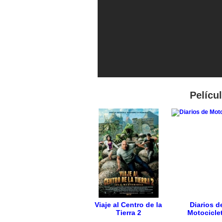
Pelícu
Viaje al Centro de la
Diarios d
Tierra 2
Motocicle