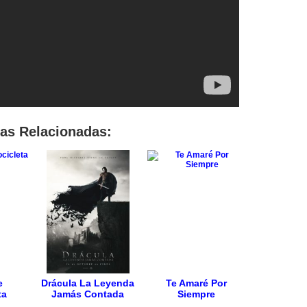
las Relacionadas:
e
Drácula La Leyenda
Te Amaré Por
ta
Jamás Contada
Siempre