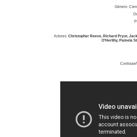
Género: Cienc
Du
P
Actores:
Christopher Reeve, Richard Pryor, Jack
O’Herlihy, Pamela 
Contraseñ