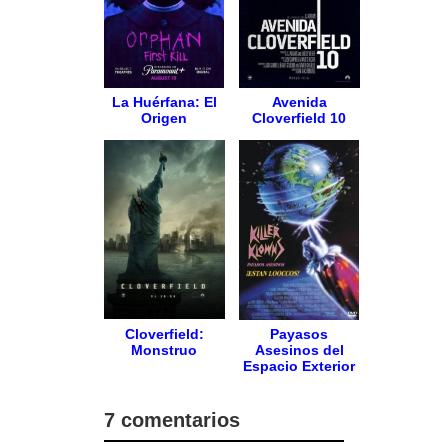
La Huérfana: El
Avenida
Origen
Cloverfield 10
Cloverfield:
Payasos
Monstruo
Asesinos del
Espacio Exterior
7 comentarios