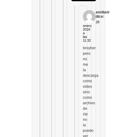
emiliani
dice:
28
enero
2016
a
las
11:32
broyher
pero
no
me
la
descarga
como
video
sino
como
archivo
de
zip
no
la
puedo
ver