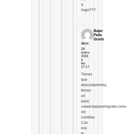
q
hago???
Bajar
Pelis
Gratis
dice:
28
enero
2016
a
las
17:17
Tienes
que
descomprimirla,
tienes
un
pass:
«www.bajarpelisgratis.com»
sin
comillas.
Con
eso
te