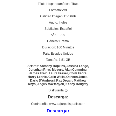
Título Hispanoamérica:
Titus
Formato: AVI
Calidad Imágen: DVDRIP
Audio: Inglés
Subtítulos: Español
Año: 1999
Género: Drama
Duración: 160 Minutos
País: Estados Unidos
Tamaño: 1.51 GB
Actores:
Anthony Hopkins, Jessica Lange,
Jonathan Rhys-Meyers, Alan Cumming,
James Frain, Laura Fraser, Colm Feore,
Harry Lennix, Colin Wells, Osheen Jones,
Dario D’Ambrosi, Raz Degan, Matthew
Rhys, Angus Macfadyen, Kenny Doughty
Disfrútenla 😉
Descarga:
Contraseña: www.bajarpelisgratis.com
Descargar