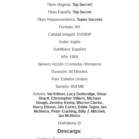
Título Original:
Top Secret!
Título España:
Top Secret
Título Hispanoamérica:
Super Secreto
Formato: AVI
Calidad Imágen: DVDRIP
Audio: Inglés
Subtítulos: Español
Año: 1984
Género: Acción / Comedia / Romance
Duración: 90 Minutos
País: Estados Unidos
Tamaño: 858 MB
Actores:
Val Kilmer, Lucy Gutteridge, Omar
Sharif, Christopher Villiers, Michael
Gough, Jeremy Kemp, Warren Clarke,
Harry Ditson, Jim Carter, Eddie Tagoe, Ian
McNeice, Peter Cushing, Billy J. Mitchell,
Ian McNeice
Disfrútenla 😉
Descarga: